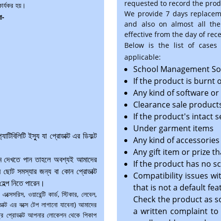
requested to record the pro
 কার্যকর হয়।
We provide 7 days replacem
লো-
and also on almost all the
effective from the day of rec
Below is the list of cases
applicable:
School Management Sof
If the product is burnt
Any kind of software or
Clearance sale product
If the product's intact 
Under garment items
াটিবিলিটি ইস্যু যা প্রোডাক্ট এর ডিফল্ট
Any kind of accessories
Any gift item or prize th
লেম দেখতে পান তাহলে অবশ্যই আমাদের
If the product has no sc
ছোট সমস্যার জন্য বা কোন প্রোডাক্ট
Compatibility issues wi
হেল্প নিতে পারেন।
that is not a default fe
সেসরিস, ওয়ারেন্টি কার্ড, স্টিকার, লেবেল,
Check the product as s
াক্ট এর বক্সে টেপ লাগানো যাবেনা) আমাদের
a written complaint to u
্রে প্রোডাক্ট আপনার লোকেশন থেকে পিকাপ