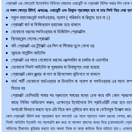
প্রোডাক্ট এর ক্ষেত্রেই উল্লেখিত বিভিন্ন মেয়াদের ওয়ারেন্টি যা প্রোডাক্ট রিসিভ করার দিন থেকে
যে সকল ক্ষেত্রে রিটার্ন, এক্সচেঞ্জ, ওয়ারেন্টি এবং রিফান্ড প্রযোজ্য হবে না তার লিস্ট নিচে দেয়া হ
স্কুল ম্যানেজমেন্ট সফটওয়্যার, অ্যাপ ( পরিবর্তন বা রিফান্ড হবে না।)
প্রোডাক্ট বার্ন বা ফিজিক্যাল ড্যামেজ হয়ে থাকলে
যেকোনো ধরনের সফটওয়্যার বা ডিজিটাল প্রোডাক্টস
ক্লিয়ারেন্স সেলের প্রোডাক্ট
যদি প্রোডাক্ট এর ইন্ট্যাক্ট এর সিল বা স্টিকার তুলে ফেলা হয়
আন্ডার গার্মেন্টস আইটেম
প্রোডাক্ট এর সাথে যেকোনো ধরনের এক্সেসরিস বা চার্জার বা এডাপ্টার
যেকোনো গিফট আইটেম বা পুরষ্কার যা বিনামূল্যে দেয়া হয়েছে
প্রোডাক্টে কোন স্ক্র্যাচ বা দাগ বা রিসেলেবল কন্ডিশনে না থাকলে
থার্ড পার্টি যেকোনো হার্ডওয়্যার বা ডিভাইস বা অ্যাপ বা সফটওয়্যার এর সাথে কম্প্য
ফিচার নয়
প্রোডাক্ট ডেলিভারি পাবার পর দ্রুততম সময়ের মধ্যে চেক করে যদি কোন প্রব
কাছে লিখিত অভিযোগ করুন, এক্ষেত্রে ইমেইলকে টপ প্রাইওরিটি দেয়া হবে তবে 
অপারেট কিভাবে করতে হবে এটা নিয়ে কল সেন্টারে কল করে বা ফেইসবুক ইনবক্স করে 
কোন প্রোডাক্ট রিটার্ন করা প্রয়োজন হলে অবশ্যই এর সাথে প্রদত্ত সকল ধরনের পেপার, বক্স, এক্
গিফট আইটেম ইত্যাদি সহ প্রপারলি বক্স করে বা আলাদা ব্যাগের মধ্যে দিয়ে (কোনভাবেই প্রোড
অফিসের ঠিকানায় কুরিয়ার করতে হবে অথবা নিজে বা অন্য কাউকে দিয়ে পাঠাতে হবে। এক্ষেত