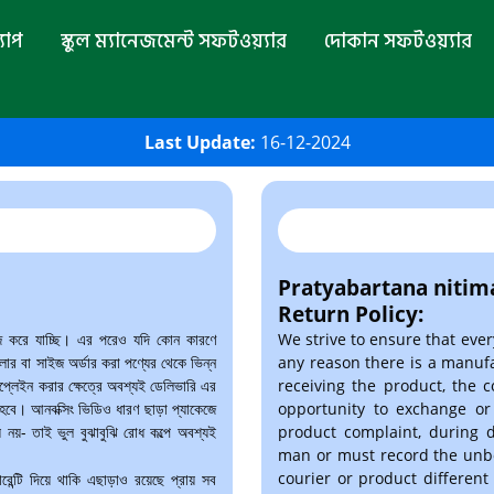
যাপ
স্কুল ম্যানেজমেন্ট সফটওয়্যার
দোকান সফটওয়্যার
Last Update:
16-12-2024
Pratyabartana nitim
Return Policy:
াজ করে যাচ্ছি। এর পরেও যদি কোন কারণে
We strive to ensure that ever
কালার বা সাইজ অর্ডার করা পণ্যের থেকে ভিন্ন
any reason there is a manufa
ট কমপ্লেইন করার ক্ষেত্রে অবশ্যই ডেলিভারি এর
receiving the product, the c
 হবে। আনবক্সিং ভিডিও ধারণ ছাড়া প্যাকেজে
opportunity to exchange or
োগ্য নয়- তাই ভুল বুঝাবুঝি রোধ কল্পে অবশ্যই
product complaint, during d
man or must record the unbo
courier or product different
রেন্টি দিয়ে থাকি এছাড়াও রয়েছে প্রায় সব