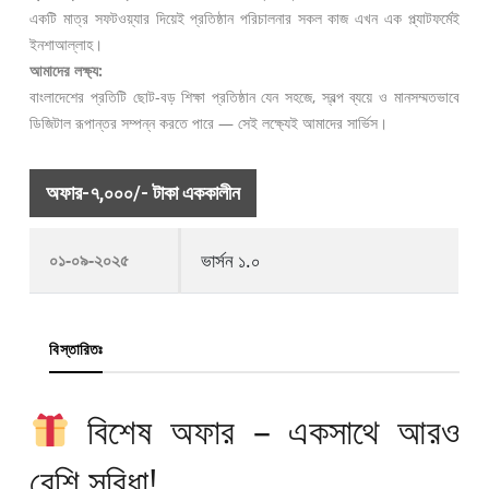
একটি মাত্র সফটওয়্যার দিয়েই প্রতিষ্ঠান পরিচালনার সকল কাজ এখন এক প্ল্যাটফর্মেই
ইনশাআল্লাহ।
আমাদের লক্ষ্য:
বাংলাদেশের প্রতিটি ছোট-বড় শিক্ষা প্রতিষ্ঠান যেন সহজে, স্বল্প ব্যয়ে ও মানসম্মতভাবে
ডিজিটাল রূপান্তর সম্পন্ন করতে পারে — সেই লক্ষ্যেই আমাদের সার্ভিস।
অফার-৭,০০০/- টাকা এককালীন
০১-০৯-২০২৫
ভার্সন ১.০
বিস্তারিতঃ
বিশেষ অফার – একসাথে আরও
বেশি সুবিধা!