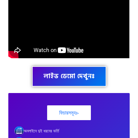
লাইভ ডেমো দেখুনঃ
ফিচারসমূহঃ-
অনলাইনে দুই ধরনের ভর্তি