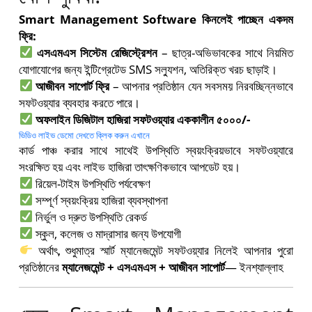
Smart Management Software কিনলেই পাচ্ছেন একদম
ফ্রি:
এসএমএস সিস্টেম রেজিস্ট্রেশন
– ছাত্র-অভিভাবকের সাথে নিয়মিত
যোগাযোগের জন্য ইন্টিগ্রেটেড SMS সল্যুশন, অতিরিক্ত খরচ ছাড়াই।
আজীবন সাপোর্ট ফ্রি
– আপনার প্রতিষ্ঠান যেন সবসময় নিরবচ্ছিন্নভাবে
সফটওয়্যার ব্যবহার করতে পারে।
অফলাইন ডিজিটাল হাজিরা সফটওয়্যার এককালীন ৫০০০/-
ভিডিও লাইভ ডেমো দেখতে ক্লিক করুন এখানে
কার্ড পাঞ্চ করার সাথে সাথেই উপস্থিতি স্বয়ংক্রিয়ভাবে সফটওয়্যারে
সংরক্ষিত হয় এবং লাইভ হাজিরা তাৎক্ষণিকভাবে আপডেট হয়।
রিয়েল-টাইম উপস্থিতি পর্যবেক্ষণ
সম্পূর্ণ স্বয়ংক্রিয় হাজিরা ব্যবস্থাপনা
নির্ভুল ও দ্রুত উপস্থিতি রেকর্ড
স্কুল, কলেজ ও মাদ্রাসার জন্য উপযোগী
অর্থাৎ, শুধুমাত্র স্মার্ট ম্যানেজমেন্ট সফটওয়্যার নিলেই আপনার পুরো
প্রতিষ্ঠানের
ম্যানেজমেন্ট + এসএমএস + আজীবন সাপোর্ট
— ইনশ্যাল্লাহ